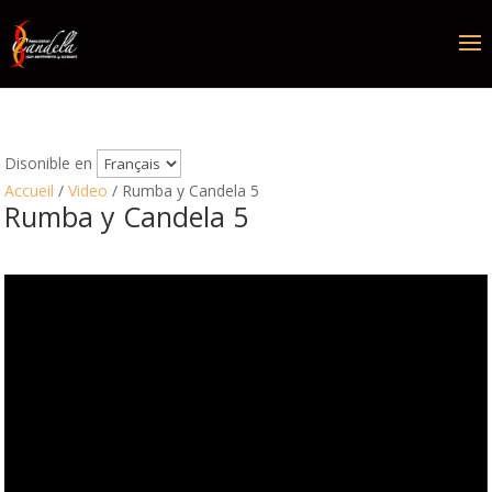
Disonible en
Accueil
/
Video
/ Rumba y Candela 5
Rumba y Candela 5
Video
Player