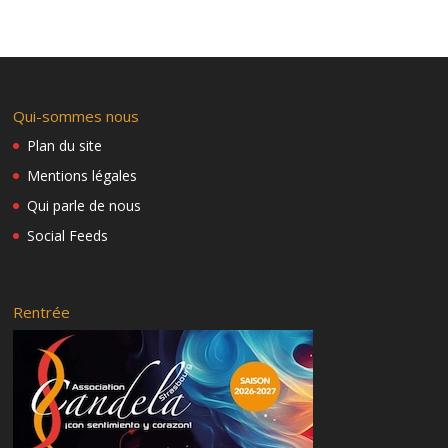
Mentions légales
Les partenaires
Musica
La bienvenue
Manolito Simonet y su Trabuco
Qui-sommes nous
Fête de la Musique Candela!
Elito Revé y su charangón
Plan du site
Los Van Van de Cuba
Mentions légales
Qui parle de nous
Social Feeds
Rentrée