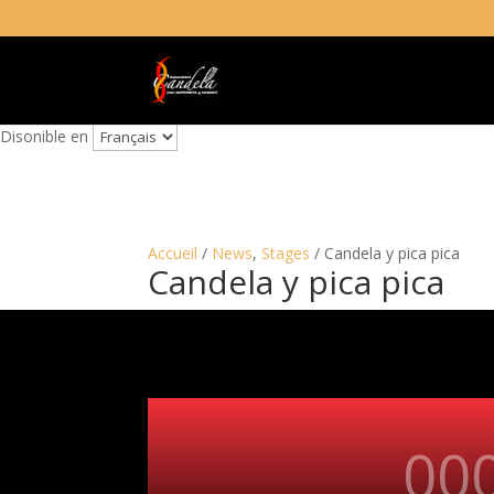
Disonible en
Accueil
/
News
,
Stages
/ Candela y pica pica
Candela y pica pica
00