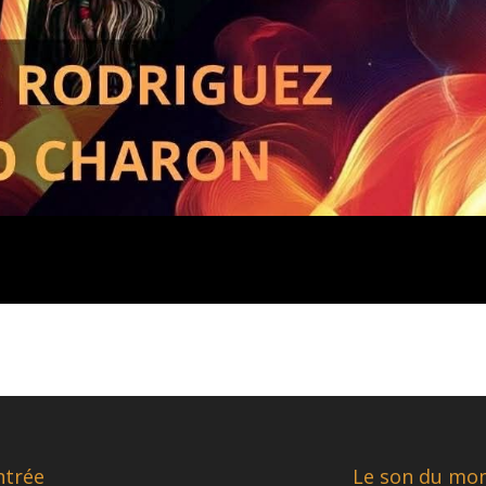
ntrée
Le son du mo