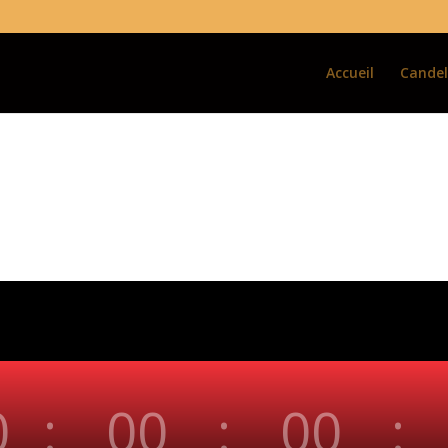
Accueil
Cande
0
:
00
:
00
: