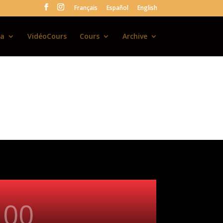
Français
Español
English
la
VidéoCours
Cours
Archive
00