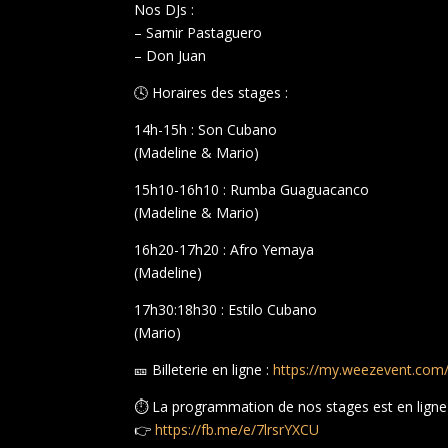
Nos DJs :
– Samir Pastaguero
– Don Juan
🕓 Horaires des stages :
14h-15h : Son Cubano
(Madeline & Mario)
15h10-16h10 : Rumba Guaguacanco
(Madeline & Mario)
16h20-17h20 : Afro Yemaya
(Madeline)
17h30:18h30 : Estilo Cubano
(Mario)
🎫 Billeterie en ligne :
https://my.weezevent.com/
⏱️ La programmation de nos stages est en ligne
👉
https://fb.me/e/7lrsrYXCU