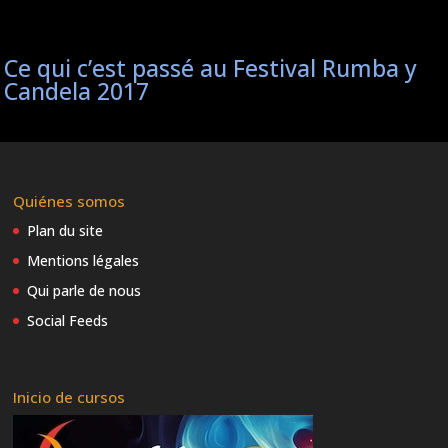
Ce qui c’est passé au Festival Rumba y
Candela 2017
Artistas
Bailadores
Quiénes somos
DJs
Plan du site
Músicos
Mentions légales
Conciertos
Qui parle de nous
Info útil
Social Feeds
Programa
Programa de cursos
Inicio de cursos
Festival RyC7 2017 día a día