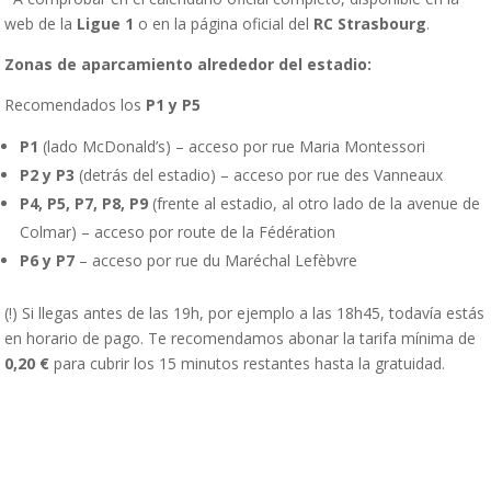
web de la
Ligue 1
o en la página oficial del
RC Strasbourg
.
Zonas de aparcamiento alrededor del estadio:
Recomendados los
P1 y P5
P1
(lado McDonald’s) – acceso por rue Maria Montessori
P2 y P3
(detrás del estadio) – acceso por rue des Vanneaux
P4, P5, P7, P8, P9
(frente al estadio, al otro lado de la avenue de
Colmar) – acceso por route de la Fédération
P6 y P7
– acceso por rue du Maréchal Lefèbvre
(!) Si llegas antes de las 19h, por ejemplo a las 18h45, todavía estás
en horario de pago. Te recomendamos abonar la tarifa mínima de
0,20 €
para cubrir los 15 minutos restantes hasta la gratuidad.