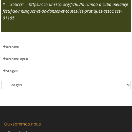
*
Source: https://ich.unesco.org/fr/RL/la-rumba-a-cuba-melange-
festif-de-musiques-et-de-danses-et-toutes-les-pratiques-associees-
01185
Archive
Samedi 16/02/2018
Archive RyC8
Assane
Timbalero
Stages
DJs
Baila con Candela
Djs
Aché y candela 2018
Gustavo
Dida – Candela y picapica
Martha
Cuba à l’Opéra
Okilakua
Candela y pica pica
Dimanche 18 Février 2018
Samedi 17 Février 2018
Vendredi 16 Février 2018
Qui-sommes nous
Jeudi 15 Février 2018