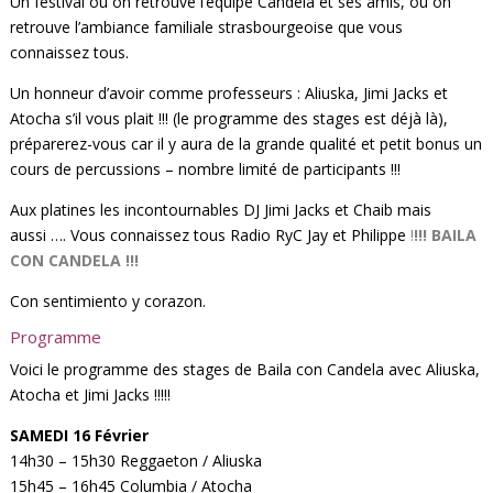
Un festival où on retrouve l’équipe Candela et ses amis, où on
retrouve l’ambiance familiale strasbourgeoise que vous
connaissez tous.
Un honneur d’avoir comme professeurs : Aliuska, Jimi Jacks et
Atocha s’il vous plait !!! (le programme des stages est déjà là),
préparerez-vous car il y aura de la grande qualité et petit bonus un
cours de percussions – nombre limité de participants !!!
Aux platines les incontournables DJ Jimi Jacks et Chaib mais
aussi …. Vous connaissez tous Radio RyC Jay et Philippe
!
!!! BAILA
CON CANDELA !!!
Con sentimiento y corazon.
Programme
Voici le programme des stages de Baila con Candela avec Aliuska,
Atocha et Jimi Jacks !!!!!
SAMEDI 16 Février
14h30 – 15h30 Reggaeton / Aliuska
15h45 – 16h45 Columbia / Atocha