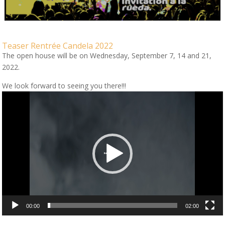
Teaser Rentrée Candela 2022
The open house will be on Wednesday, September 7, 14 and 21,
2022.
We look forward to seeing you there!!!
Video
Player
00:00
02:00