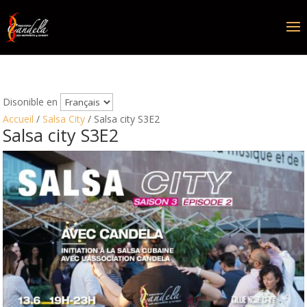
Disonible en
Accueil
/
Salsa City
/ Salsa city S3E2
Salsa city S3E2