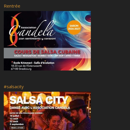
SalsaCity S5E1
Rentrée
Salsa city S3E2
Prochaines dates #SalsaCity
#salsacity