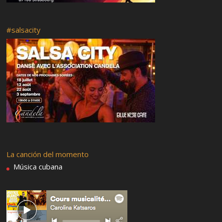
Programa general
Domingo 19 de Febrero 2017
#salsacity
Sábado 18 de Febrero 2017
Viernes 17 de Febrero 2017
Jueves 16 de Febrero 2017
Bio – Harold López-Nussa
Presentación – Harold López-Nussa
Elito Revé y su Charangón
Soneros All Stars
La canción del momento
Música cubana